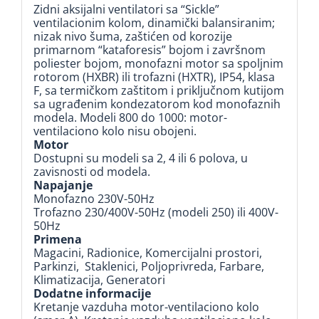
Zidni aksijalni ventilatori sa “Sickle”
ventilacionim kolom, dinamički balansiranim;
nizak nivo šuma, zaštićen od korozije
primarnom “kataforesis” bojom i završnom
poliester bojom, monofazni motor sa spoljnim
rotorom (HXBR) ili trofazni (HXTR), IP54, klasa
F, sa termičkom zaštitom i priključnom kutijom
sa ugrađenim kondezatorom kod monofaznih
modela. Modeli 800 do 1000: motor-
ventilaciono kolo nisu obojeni.
Motor
Dostupni su modeli sa 2, 4 ili 6 polova, u
zavisnosti od modela.
Napajanje
Monofazno 230V-50Hz
Trofazno 230/400V-50Hz (modeli 250) ili 400V-
50Hz
Primena
Magacini, Radionice, Komercijalni prostori,
Parkinzi, Staklenici, Poljoprivreda, Farbare,
Klimatizacija, Generatori
Dodatne informacije
Kretanje vazduha motor-ventilaciono kolo