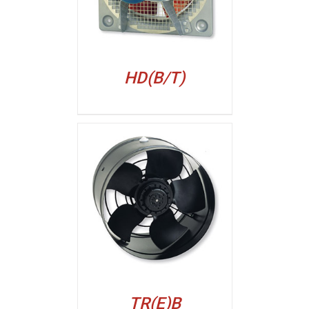
HD(B/T)
ALJI
TR(E)B