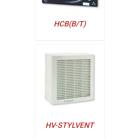
HCB(B/T)
ALJI
HV-STYLVENT