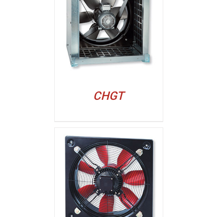
ALJI
CHGT
ALJI