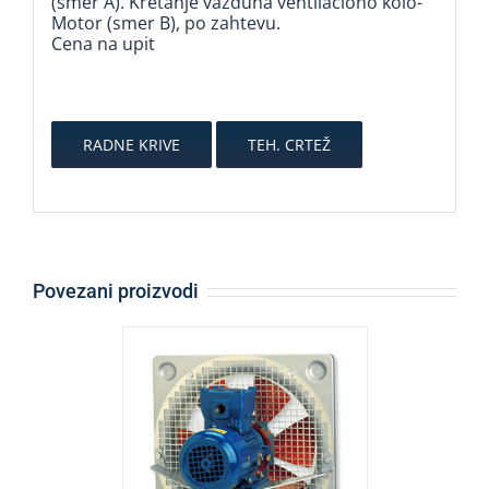
(smer A). Kretanje vazduha ventilaciono kolo-
Motor (smer B), po zahtevu.
Cena na upit
RADNE KRIVE
TEH. CRTEŽ
Povezani proizvodi
ALJI