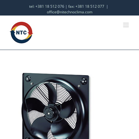
tel: +381 18 512 076 | fax: +381 18 512 077
|
office@nitechnoclima.com