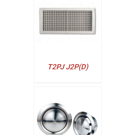
ALJI
T2PJ J2P(D)
ALJI