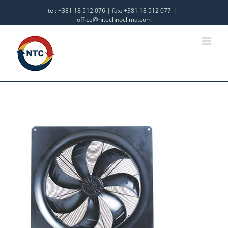
tel: +381 18 512 076 | fax: +381 18 512 077
|
office@nitechnoclima.com