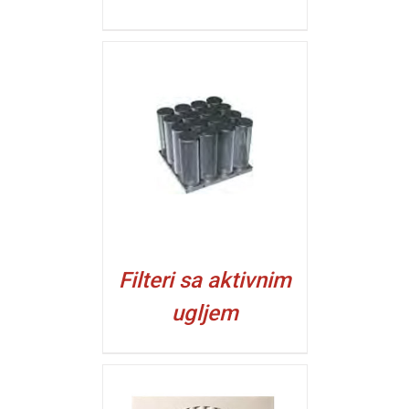
ALJI
Filteri sa aktivnim
ugljem