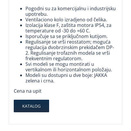
Pogodni su za komercijalnu i industrijsku
upotrebu.
Ventilaciono kolo izradjeno od čelika.
Izolacija klase F, zaštita motora IP54, za
temperature od -30 do +60 C.
Isporučuje sa se priključnom kutijom.
Regulisanje se vrši reostatom; moguća
regulacija dvobrzinskim prekidačem DP-
2. Regulisanje trofaznih modela se vrši
frekventnim regulatorom.
Svi modeli se mogu montirati u
vertikalnom ili horizontalnom položaju.
Modeli su dostupni u dve boje: JAKKA
zelena i crna.
Cena na upit
KATALOG