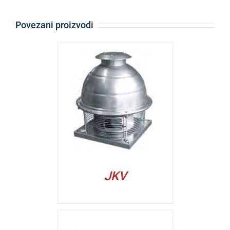
Povezani proizvodi
ALJI
JKV