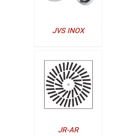
JVS INOX
ALJI
JR-AR