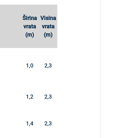
Širina
Visina
vrata
vrata
(m)
(m)
1,0
2,3
1,2
2,3
1,4
2,3