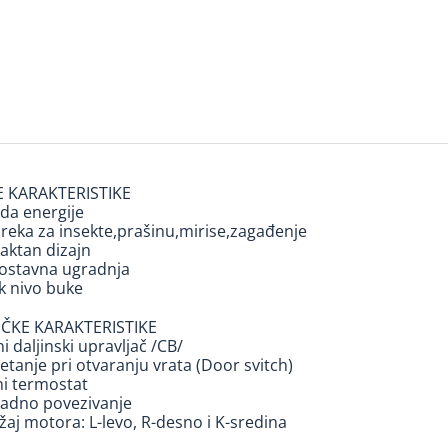
 KARAKTERISTIKE
eda energije
preka za insekte,prašinu,mirise,zagađenje
aktan dizajn
nostavna ugradnja
ak nivo buke
ČKE KARAKTERISTIKE
ni daljinski upravljač /CB/
etanje pri otvaranju vrata (Door svitch)
ni termostat
kadno povezivanje
žaj motora: L-levo, R-desno i K-sredina