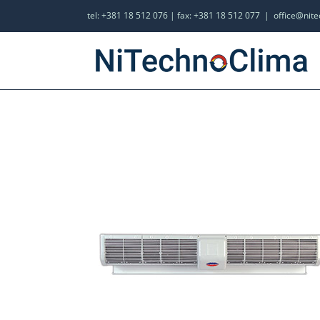
tel: +381 18 512 076 | fax: +381 18 512 077
|
office@nit