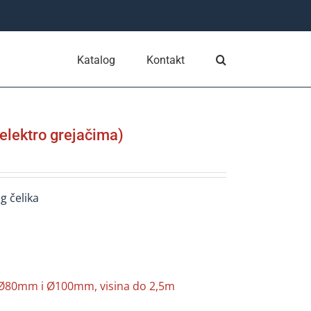
Katalog
Kontakt
lektro grejačima)
g čelika
 Ø80mm i Ø100mm, visina do 2,5m