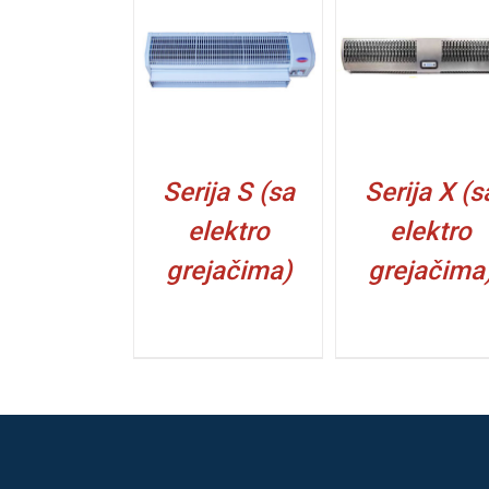
DETALJI
DETALJI
DETALJI
Serija S (sa
Serija X (s
elektro
elektro
grejačima)
grejačima