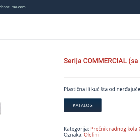
echnoclima.com
Serija COMMERCIAL (sa e
Plastična ili kućišta od nerđajuće
KATALOG
Kategorija:
Prečnik radnog kola
Oznaka:
Olefini