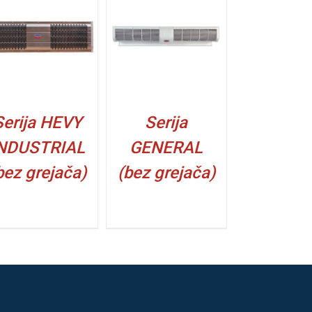
DETALJI
Serija HEVY
Serija
NDUSTRIAL
GENERAL
bez grejača)
(bez grejača)