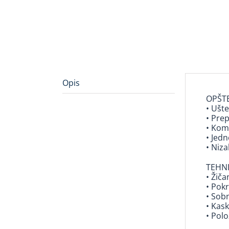
Opis
OPŠTE
• Ušt
• Pre
• Kom
• Jed
• Niz
TEHNI
• Žiča
• Pokr
• Sob
• Kas
• Polo