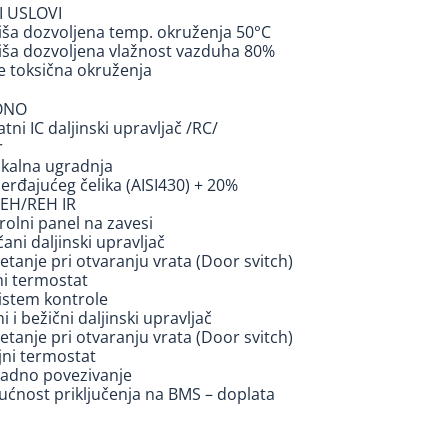
 USLOVI
viša dozvoljena temp. okruženja 50°C
viša dozvoljena vlažnost vazduha 80%
ne toksična okruženja
ONO
tni IC daljinski upravljač /RC/
r
tikalna ugradnja
erđajućeg čelika (AISI430) + 20%
EH/REH IR
rolni panel na zavesi
čani daljinski upravljač
etanje pri otvaranju vrata (Door svitch)
ni termostat
istem kontrole
ni i bežični daljinski upravljač
etanje pri otvaranju vrata (Door svitch)
jni termostat
kadno povezivanje
ućnost priključenja na BMS – doplata