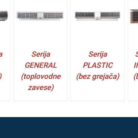
DETALJI
DETALJI
a
Serija
Serija
GENERAL
PLASTIC
I
)
(toplovodne
(bez grejača)
(
zavese)