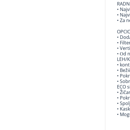
RADNI
• Naj
• Naj
• Za 
OPCI
• Doda
• Filte
• Ver
• Оd n
LEH/K
• kont
• Beži
• Pokr
• Sob
ECO s
• Žiča
• Pokr
• Spol
• Kas
• Mog