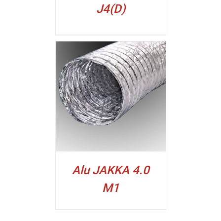
J4(D)
ALJI
Alu JAKKA 4.0
M1