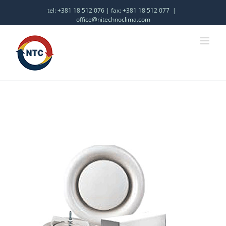
tel: +381 18 512 076 | fax: +381 18 512 077
|
office@nitechnoclima.com