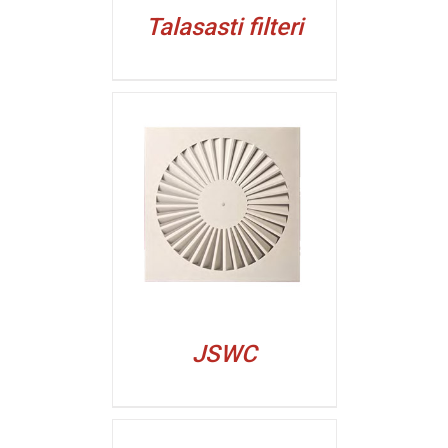
Talasasti filteri
ALJI
JSWC