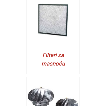
ALJI
Filteri za
masnoću
ALJI